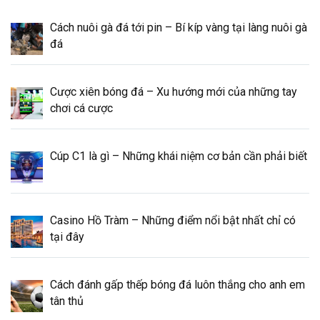
Cách nuôi gà đá tới pin – Bí kíp vàng tại làng nuôi gà
đá
Cược xiên bóng đá – Xu hướng mới của những tay
chơi cá cược
Cúp C1 là gì – Những khái niệm cơ bản cần phải biết
Casino Hồ Tràm – Những điểm nổi bật nhất chỉ có
tại đây
Cách đánh gấp thếp bóng đá luôn thắng cho anh em
tân thủ