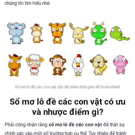
chúng tôi tìm hiểu nhé.
Sổ mơ lô đề các con vật cần rất nhiều thời gian để hoàn thành
Sổ mơ lô đề các con vật có ưu
và nhược điểm gì?
Phải công nhận rằng
sổ mơ lô đề các con vật
đã thật sự
chính xác vào một số trường hợp cụ thể. Tuy nhiên để tránh