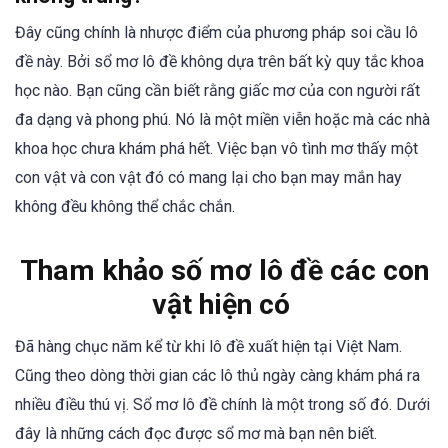
Đây cũng chính là nhược điểm của phương pháp soi cầu lô
đề này. Bởi sổ mơ lô đề không dựa trên bất kỳ quy tắc khoa
học nào. Bạn cũng cần biết rằng giấc mơ của con người rất
đa dạng và phong phú. Nó là một miền viễn hoặc mà các nhà
khoa học chưa khám phá hết. Việc bạn vô tình mơ thấy một
con vật và con vật đó có mang lại cho bạn may mắn hay
không đều không thể chắc chắn.
Tham khảo số mơ lô đề các con
vật hiện có
Đã hàng chục năm kể từ khi lô đề xuất hiện tại Việt Nam.
Cũng theo dòng thời gian các lô thủ ngày càng khám phá ra
nhiều điều thú vị. Sổ mơ lô đề chính là một trong số đó. Dưới
đây là những cách đọc được sổ mơ mà bạn nên biết.