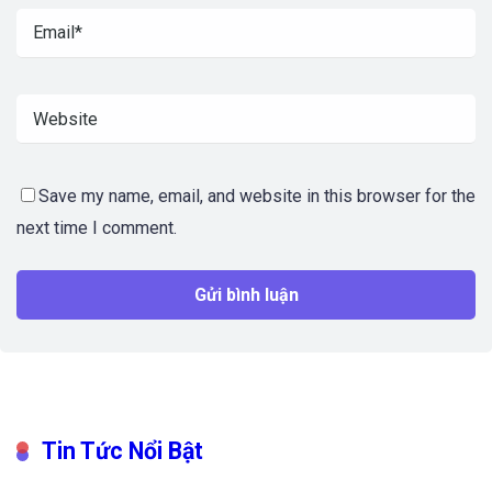
Save my name, email, and website in this browser for the
next time I comment.
Tin Tức Nổi Bật