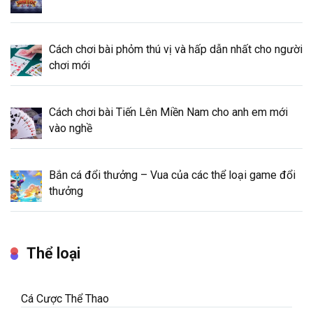
Cách chơi bài phỏm thú vị và hấp dẫn nhất cho người
chơi mới
Cách chơi bài Tiến Lên Miền Nam cho anh em mới
vào nghề
Bắn cá đổi thưởng – Vua của các thể loại game đổi
thưởng
Thể loại
Cá Cược Thể Thao