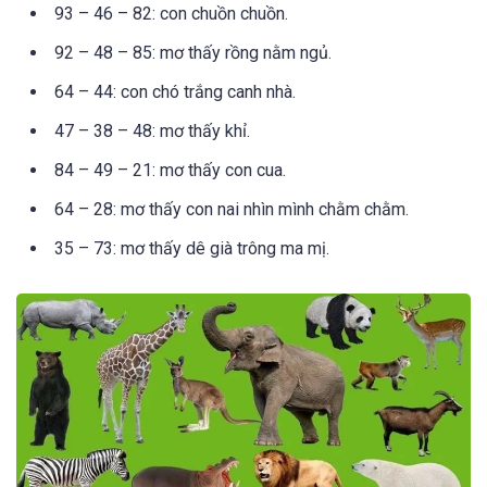
93 – 46 – 82: con chuồn chuồn.
92 – 48 – 85: mơ thấy rồng nằm ngủ.
64 – 44: con chó trắng canh nhà.
47 – 38 – 48: mơ thấy khỉ.
84 – 49 – 21: mơ thấy con cua.
64 – 28: mơ thấy con nai nhìn mình chằm chằm.
35 – 73: mơ thấy dê già trông ma mị.