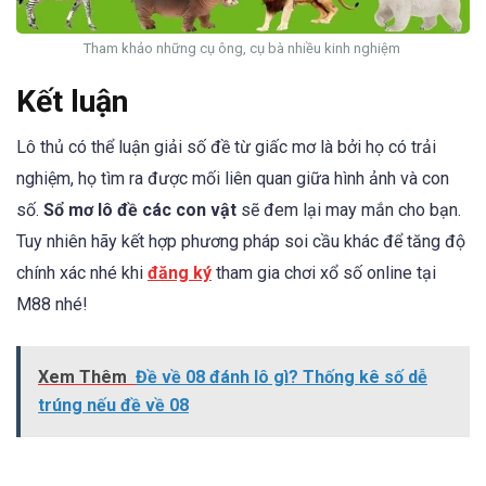
Tham khảo những cụ ông, cụ bà nhiều kinh nghiệm
Kết luận
Lô thủ có thể luận giải số đề từ giấc mơ là bởi họ có trải
nghiệm, họ tìm ra được mối liên quan giữa hình ảnh và con
số.
Sổ mơ lô đề các con vật
sẽ đem lại may mắn cho bạn.
Tuy nhiên hãy kết hợp phương pháp soi cầu khác để tăng độ
chính xác nhé khi
đăng ký
tham gia chơi xổ số online tại
M88 nhé!
Xem Thêm
Đề về 08 đánh lô gì? Thống kê số dễ
trúng nếu đề về 08